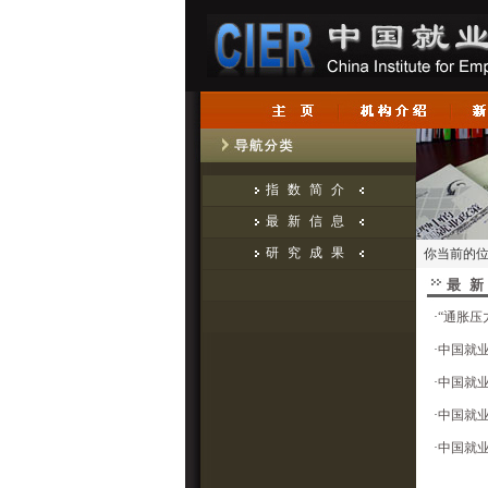
指数简介
最新信息
研究成果
你当前的位
最
·
“通胀压
·
中国就业
·
中国就业
·
中国就业
·
中国就业