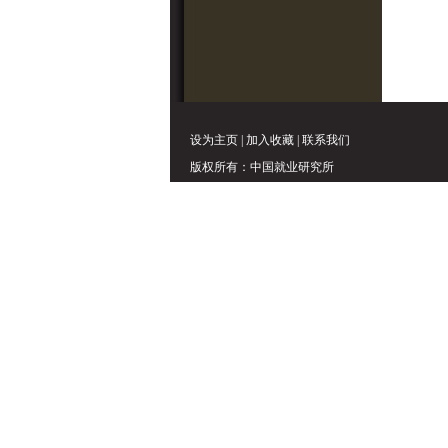
设为主页
|
加入收藏
|
联系我们
版权所有：中国就业研究所