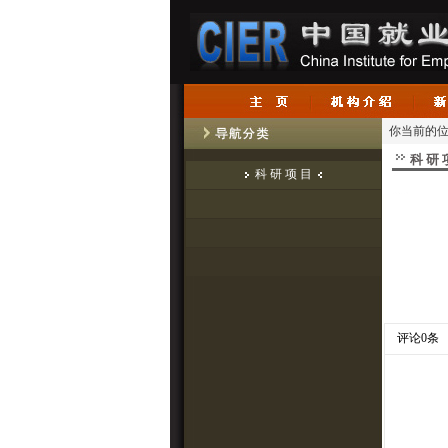
你当前的位
科 研 
科 研 项 目
评论0条